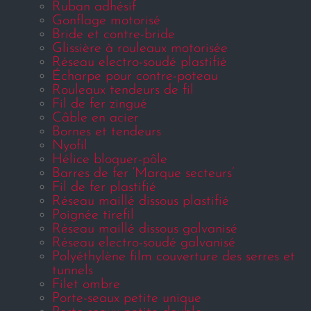
Ruban adhésif
Gonflage motorisé
Bride et contre-bride
Glissière à rouleaux motorisée
Réseau electro-soudé plastifié
Écharpe pour contre-poteau
Rouleaux tendeurs de fil
Fil de fer zingué
Câble en acier
Bornes et tendeurs
Nyofil
Hélice bloquer-pôle
Barres de fer ‘Marque secteurs’
Fil de fer plastifié
Réseau maillé dissous plastifié
Poignée tirefil
Réseau maillé dissous galvanisé
Réseau electro-soudé galvanisé
Polyéthylène film couverture des serres et
tunnels
Filet ombre
Porte-seaux petite unique