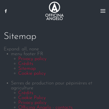
Skip to main content
Sitemap
Expand:
all,
none
menu footer FR
Privacy policy
Crédits
Sitemap
Cookie policy
Serres de production pour pépinières et
agriculture
Crédits
Cookie Policy
Privacy policy
Officina Angelo - contacts