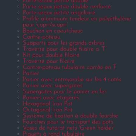
Porte-seaux petite double
Porte-seaux petite double renforcé
Porte-seaux petite angulaire
Profilé aluminium tendeur en polyéthylène
pour ‘copri/scopri’
Bouchon en caoutchouc
Contre-poteau
Supports pour les grands arbres
Traverse pour double filaire a ‘T’
Kit pour double filaire
Traverse pour filaire
Contre-poteau tubulaire carrée en T
Panier
Panier avec entrejambe sur les 4 cotés
Panier avec supergates
Supergates pour le panier en fer
Paniers avec étagères
Hexagonal Iron Pot
Octagonal Iron Pot
Système de fixation à double fourche
Fourches pour le transport des pots
Vases de tutorat nets 'Green holder'
Piquets à rond tubulaire