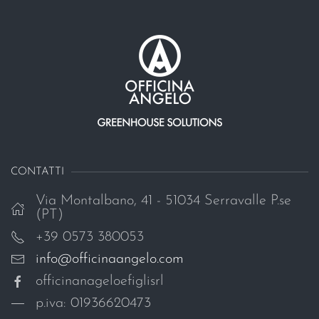
CONTATTI
Via Montalbano, 41 - 51034 Serravalle P.se
(PT)
+39 0573 380053
info@officinaangelo.com
officinanageloefiglisrl
p.iva: 01936620473