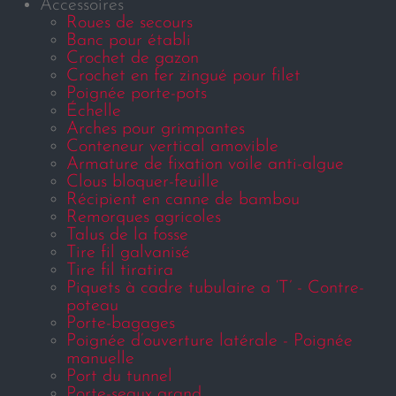
Accessoires
Roues de secours
Banc pour établi
Crochet de gazon
Crochet en fer zingué pour filet
Poignée porte-pots
Échelle
Arches pour grimpantes
Conteneur vertical amovible
Armature de fixation voile anti-algue
Clous bloquer-feuille
Récipient en canne de bambou
Remorques agricoles
Talus de la fosse
Tire fil galvanisé
Tire fil tiratira
Piquets à cadre tubulaire a ‘T’ - Contre-
poteau
Porte-bagages
Poignée d’ouverture latérale - Poignée
manuelle
Port du tunnel
Porte-seaux grand