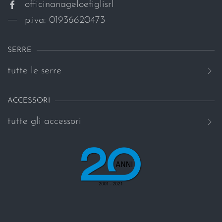
officinanageloefiglisrl
p.iva: 01936620473
SERRE
tutte le serre
ACCESSORI
tutte gli accessori