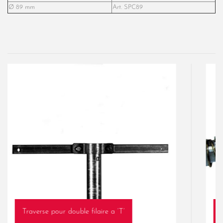
Ø 89 mm
Art. SPC89
Traverse pour double filaire a ‘T’