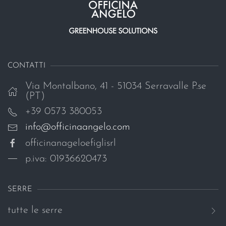
CONTATTI
Via Montalbano, 41 - 51034 Serravalle P.se
(PT)
+39 0573 380053
info@officinaangelo.com
officinanageloefiglisrl
p.iva: 01936620473
SERRE
tutte le serre