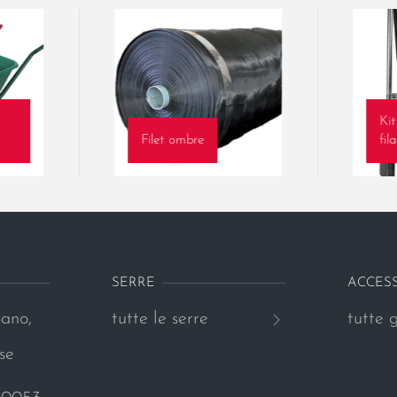
Ki
Filet ombre
fila
SERRE
ACCES
ano,
tutte le serre
tutte g
se