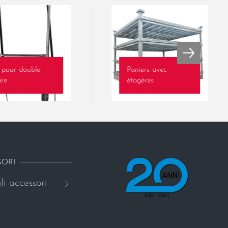
t pour double
Paniers avec
ire
étagères
SORI
li accessori