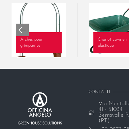
Arches pour
Chariot cuve en
grimpantes
plastique
CONTATTI
Via Montalb
41 - 51034
Serravalle P.
(PT)