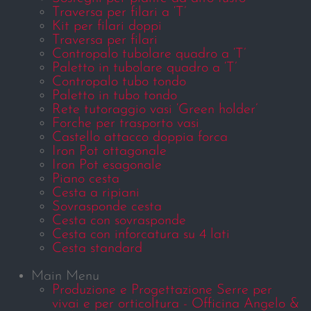
Traversa per filari a ‘T’
Kit per filari doppi
Traversa per filari
Contropalo tubolare quadro a ‘T’
Paletto in tubolare quadro a ‘T’
Contropalo tubo tondo
Paletto in tubo tondo
Rete tutoraggio vasi ‘Green holder’
Forche per trasporto vasi
Castello attacco doppia forca
Iron Pot ottagonale
Iron Pot esagonale
Piano cesta
Cesta a ripiani
Sovrasponde cesta
Cesta con sovrasponde
Cesta con inforcatura su 4 lati
Cesta standard
Main Menu
Produzione e Progettazione Serre per
vivai e per orticoltura - Officina Angelo &