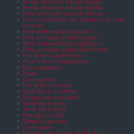
Profilo alluminio estruso doppio
Profilo alluminio estruso singolo
Rete ombra da serre ed ombrai
Film in polietilene per copertura di serre
e tunnel
Rete elettrosaldata zincata
Rete a maglia sciolta zincata
Rete elettrosaldata plastificata
Rete a maglia sciolta plastificata
Filo di ferro plastificato
Asta in ferro ‘Segnasettori’
Elica reggipalo
Nyofil
Cavo acciaio
Filo di ferro zincato
Tendi filo a rocchetta
Sciarpe per contropali
Tendi filo zincato
Tendi filo tiratira
Maniglia tirafilo
Tappo di gomma
Contropalo
Sostegni per piante ad alto fusto