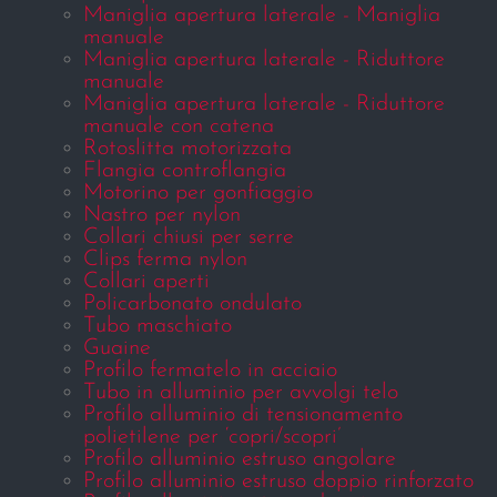
Maniglia apertura laterale - Maniglia
manuale
Maniglia apertura laterale - Riduttore
manuale
Maniglia apertura laterale - Riduttore
manuale con catena
Rotoslitta motorizzata
Flangia controflangia
Motorino per gonfiaggio
Nastro per nylon
Collari chiusi per serre
Clips ferma nylon
Collari aperti
Policarbonato ondulato
Tubo maschiato
Guaine
Profilo fermatelo in acciaio
Tubo in alluminio per avvolgi telo
Profilo alluminio di tensionamento
polietilene per ‘copri/scopri’
Profilo alluminio estruso angolare
Profilo alluminio estruso doppio rinforzato