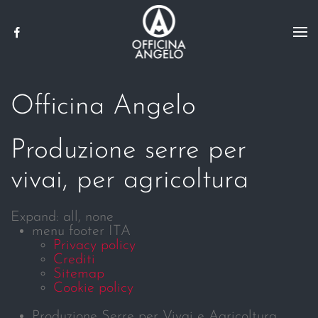
Skip to main content
Officina Angelo
Produzione serre per
vivai, per agricoltura
Expand:
all,
none
menu footer ITA
Privacy policy
Crediti
Sitemap
Cookie policy
Produzione Serre per Vivai e Agricoltura