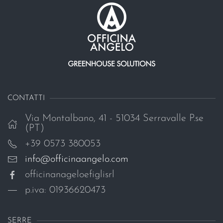
CONTATTI
Via Montalbano, 41 - 51034 Serravalle P.se
(PT)
+39 0573 380053
info@officinaangelo.com
officinanageloefiglisrl
p.iva: 01936620473
SERRE