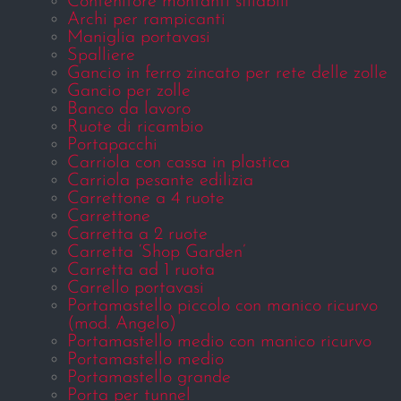
Contenitore montanti sfilabili
Archi per rampicanti
Maniglia portavasi
Spalliere
Gancio in ferro zincato per rete delle zolle
Gancio per zolle
Banco da lavoro
Ruote di ricambio
Portapacchi
Carriola con cassa in plastica
Carriola pesante edilizia
Carrettone a 4 ruote
Carrettone
Carretta a 2 ruote
Carretta ‘Shop Garden’
Carretta ad 1 ruota
Carrello portavasi
Portamastello piccolo con manico ricurvo
(mod. Angelo)
Portamastello medio con manico ricurvo
Portamastello medio
Portamastello grande
Porta per tunnel