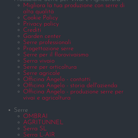
Migliora la tua produzione con serre di
alta qualità
Cookie Policy
Privacy policy
Crediti
Garden center
Serre professionali
Progettazione serre
Serre per il florovivaismo
Serra vivaio
Serre per orticoltura
Serre agricole
Officina Angelo - contatti
Officina Angelo - storia dell'azienda
Officina Angelo - produzione serre per
vivai e agricoltura
Serre
OMBRAI
AGRITUNNEL
Serra SL
Serra L-AIR